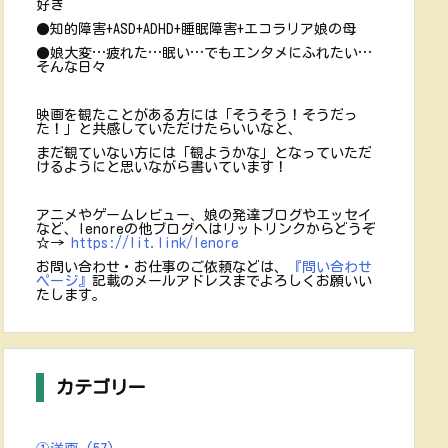
好き
●知的障害+ASD+ADHD+睡眠障害+エコラリア娘の母
●娘大変…疲れた…眠い…でもエンタメにふれたい…
そんな日々
映画を観たことがある方には「そうそう！そうだっ
た！」と共感していただけたらいいなと、
まだ観ていない方には「観ようかな」となっていただ
けるようにと思いながら書いています！
アニメやゲームレビュー、娘の発達ブログやエッセイ
など、lenoreの他ブログへはリットリンクからどうぞ
☆→
https://lit.link/lenore
お問い合わせ・お仕事のご依頼などは、
『問い合わせ
ページ』
記載のメールアドレスまでよろしくお願いい
たします。
カテゴリー