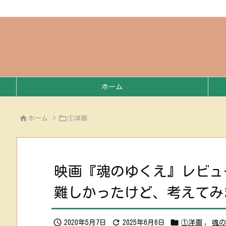
ホーム


ホーム
>
①洋画
映画『魂のゆくえ』レビュ
難しかったけど、考えてみ



2020年5月7日
2025年6月6日
①洋画
,
魂の