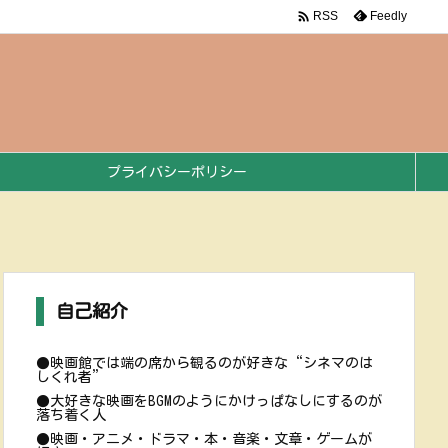

Feedly
RSS
プライバシーポリシー
自己紹介
●映画館では端の席から観るのが好きな“シネマのは
しくれ者”
●大好きな映画をBGMのようにかけっぱなしにするのが
落ち着く人
●映画・アニメ・ドラマ・本・音楽・文章・ゲームが