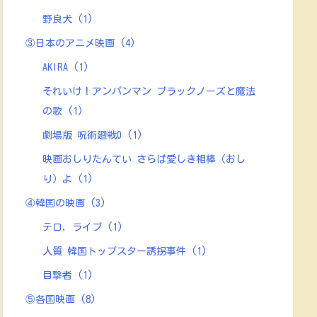
野良犬
(1)
③日本のアニメ映画
(4)
AKIRA
(1)
それいけ！アンパンマン ブラックノーズと魔法
の歌
(1)
劇場版 呪術廻戦0
(1)
映画おしりたんてい さらば愛しき相棒（おし
り）よ
(1)
④韓国の映画
(3)
テロ，ライブ
(1)
人質 韓国トップスター誘拐事件
(1)
目撃者
(1)
⑤各国映画
(8)