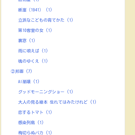
断崖（1941）
(1)
立派なこどもの育てかた
(1)
第10客室の女
(1)
裏窓
(1)
雨に唄えば
(1)
魂のゆくえ
(1)
②邦画
(7)
AI崩壊
(1)
グッドモーニングショー
(1)
大人の見る繪本 生れてはみたけれど
(1)
恋するトマト
(1)
感染列島
(1)
梅切らぬバカ
(1)