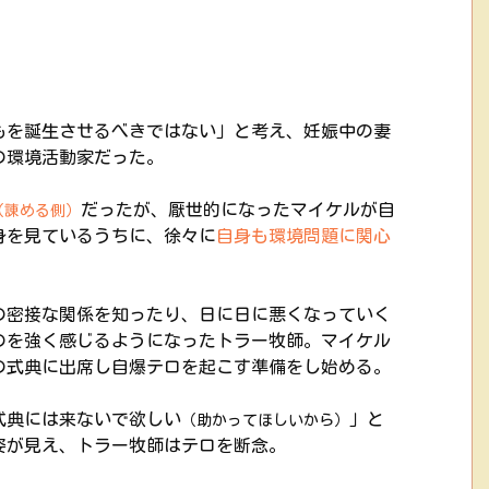
もを誕生させるべきではない」と考え、妊娠中の妻
の環境活動家だった。
だったが、厭世的になったマイケルが自
（諌める側）
身を見ているうちに、徐々に
自身も環境問題に関心
の密接な関係を知ったり、日に日に悪くなっていく
のを強く感じるようになったトラー牧師。マイケル
の式典に出席し自爆テロを起こす準備をし始める。
式典には来ないで欲しい
」と
（助かってほしいから）
姿が見え、トラー牧師はテロを断念。