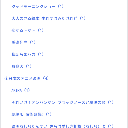
グッドモーニングショー
(1)
大人の見る繪本 生れてはみたけれど
(1)
恋するトマト
(1)
感染列島
(1)
梅切らぬバカ
(1)
野良犬
(1)
③日本のアニメ映画
(4)
AKIRA
(1)
それいけ！アンパンマン ブラックノーズと魔法の歌
(1)
劇場版 呪術廻戦0
(1)
映画おしりたんてい さらば愛しき相棒（おしり）よ
(1)