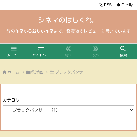

Feedly
RSS
シネマのはしくれ。
昔の作品から新しい作品まで、鑑賞後のレビューを書いています





メニュー
サイドバー
前へ
次へ
検索



ホーム
>
①洋画
>
ブラックパンサー
カテゴリー
カ
テ
ゴ
リ
ー