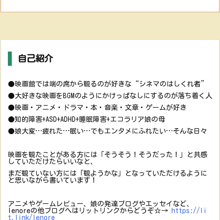
自己紹介
●映画館では端の席から観るのが好きな“シネマのはしくれ者”
●大好きな映画をBGMのようにかけっぱなしにするのが落ち着く人
●映画・アニメ・ドラマ・本・音楽・文章・ゲームが好き
●知的障害+ASD+ADHD+睡眠障害+エコラリア娘の母
●娘大変…疲れた…眠い…でもエンタメにふれたい…そんな日々
映画を観たことがある方には「そうそう！そうだった！」と共感
していただけたらいいなと、
まだ観ていない方には「観ようかな」となっていただけるように
と思いながら書いています！
アニメやゲームレビュー、娘の発達ブログやエッセイなど、
lenoreの他ブログへはリットリンクからどうぞ☆→
https://li
t.link/lenore