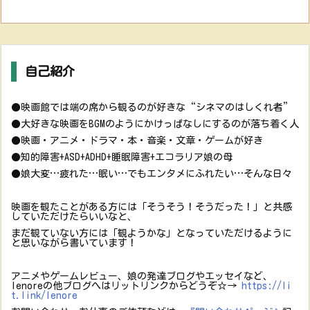
自己紹介
●映画館では端の席から観るのが好きな“シネマのはしくれ者”
●大好きな映画をBGMのようにかけっぱなしにするのが落ち着く人
●映画・アニメ・ドラマ・本・音楽・文章・ゲームが好き
●知的障害+ASD+ADHD+睡眠障害+エコラリア娘の母
●娘大変…疲れた…眠い…でもエンタメにふれたい…そんな日々
映画を観たことがある方には「そうそう！そうだった！」と共感
していただけたらいいなと、
まだ観ていない方には「観ようかな」となっていただけるように
と思いながら書いています！
アニメやゲームレビュー、娘の発達ブログやエッセイなど、
lenoreの他ブログへはリットリンクからどうぞ☆→
https://li
t.link/lenore