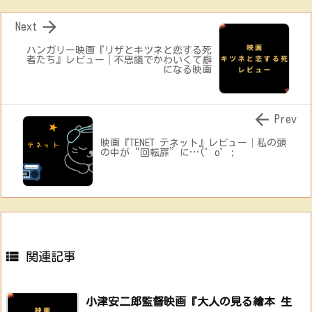

Next
ハンガリー映画『リザとキツネと恋する死
者たち』レビュー│不思議でかわいくて癖
になる映画

Prev
映画『TENET テネット』レビュー│私の頭
の中が“回転扉”に…(゜o゜;

関連記事
小津安二郎監督映画『大人の見る繪本 生