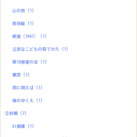
心の旅
(1)
救命艇
(1)
断崖（1941）
(1)
立派なこどもの育てかた
(1)
第10客室の女
(1)
裏窓
(1)
雨に唄えば
(1)
魂のゆくえ
(1)
②邦画
(7)
AI崩壊
(1)