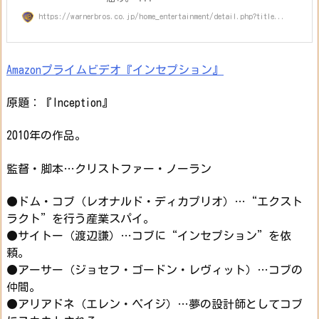
https://warnerbros.co.jp/home_entertainment/detail.php?title...
Amazonプライムビデオ『インセプション』
原題：『Inception』
2010年の作品。
監督・脚本…クリストファー・ノーラン
●ドム・コブ（レオナルド・ディカプリオ）…“エクスト
ラクト”を行う産業スパイ。
●サイトー（渡辺謙）…コブに“インセプション”を依
頼。
●アーサー（ジョセフ・ゴードン・レヴィット）…コブの
仲間。
●アリアドネ（エレン・ペイジ）…夢の設計師としてコブ