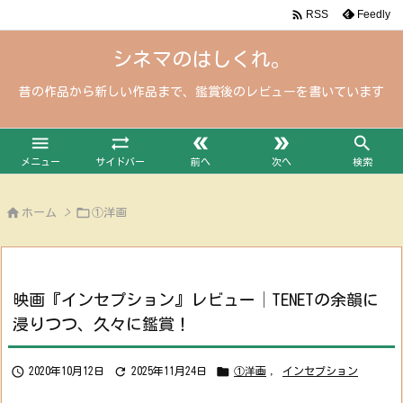

Feedly
RSS
シネマのはしくれ。
昔の作品から新しい作品まで、鑑賞後のレビューを書いています





メニュー
サイドバー
前へ
次へ
検索


ホーム
>
①洋画
映画『インセプション』レビュー│TENETの余韻に
浸りつつ、久々に鑑賞！



2020年10月12日
2025年11月24日
①洋画
,
インセプション