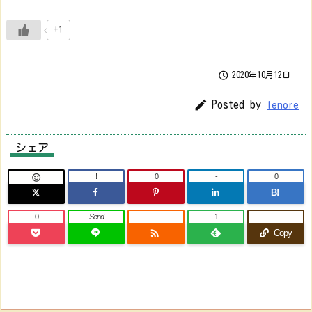
+1

2020年10月12日

Posted by
lenore
シェア
!
0
-
0

B!
0
Send
-
1
-

Copy