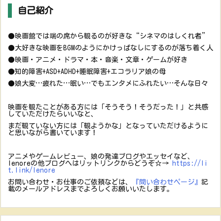
自己紹介
●映画館では端の席から観るのが好きな“シネマのはしくれ者”
●大好きな映画をBGMのようにかけっぱなしにするのが落ち着く人
●映画・アニメ・ドラマ・本・音楽・文章・ゲームが好き
●知的障害+ASD+ADHD+睡眠障害+エコラリア娘の母
●娘大変…疲れた…眠い…でもエンタメにふれたい…そんな日々
映画を観たことがある方には「そうそう！そうだった！」と共感
していただけたらいいなと、
まだ観ていない方には「観ようかな」となっていただけるように
と思いながら書いています！
アニメやゲームレビュー、娘の発達ブログやエッセイなど、
lenoreの他ブログへはリットリンクからどうぞ☆→
https://li
t.link/lenore
お問い合わせ・お仕事のご依頼などは、
『問い合わせページ』
記
載のメールアドレスまでよろしくお願いいたします。