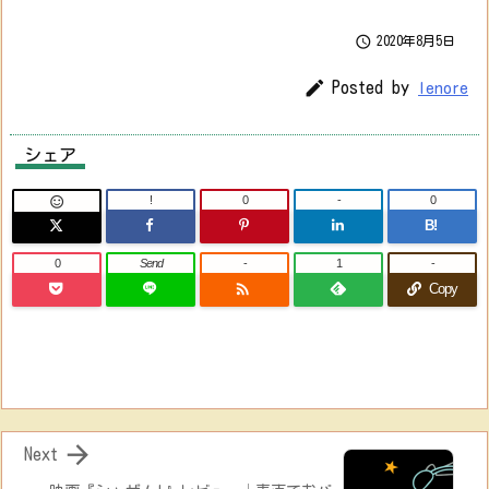

2020年8月5日

Posted by
lenore
シェア
!
0
-
0

B!
0
Send
-
1
-

Copy

Next