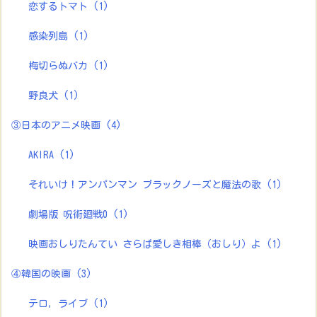
恋するトマト
(1)
感染列島
(1)
梅切らぬバカ
(1)
野良犬
(1)
③日本のアニメ映画
(4)
AKIRA
(1)
それいけ！アンパンマン ブラックノーズと魔法の歌
(1)
劇場版 呪術廻戦0
(1)
映画おしりたんてい さらば愛しき相棒（おしり）よ
(1)
④韓国の映画
(3)
テロ，ライブ
(1)