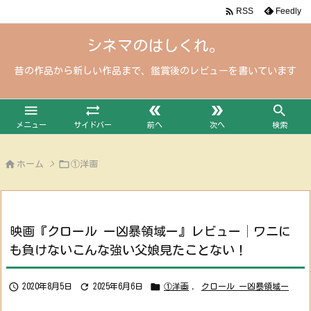

Feedly
RSS
シネマのはしくれ。
昔の作品から新しい作品まで、鑑賞後のレビューを書いています





メニュー
サイドバー
前へ
次へ
検索


ホーム
>
①洋画
映画『クロール ー凶暴領域ー』レビュー│ワニに
も負けないこんな強い父娘見たことない！



2020年8月5日
2025年6月6日
①洋画
,
クロール ー凶暴領域ー