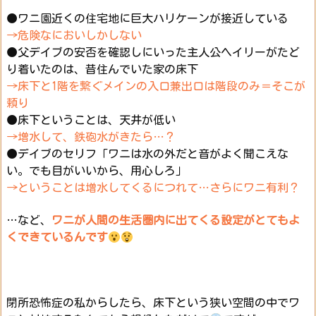
●ワニ園近くの住宅地に巨大ハリケーンが接近している
→危険なにおいしかしない
●父デイブの安否を確認しにいった主人公ヘイリーがたど
り着いたのは、昔住んでいた家の床下
→床下と1階を繋ぐメインの入口兼出口は階段のみ＝そこが
頼り
●床下ということは、天井が低い
→増水して、鉄砲水がきたら…？
●デイブのセリフ「ワニは水の外だと音がよく聞こえな
い。でも目がいいから、用心しろ」
→ということは増水してくるにつれて…さらにワニ有利？
…など、
ワニが人間の生活圏内に出てくる設定がとてもよ
くできているんです
閉所恐怖症の私からしたら、床下という狭い空間の中でワ