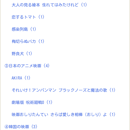
大人の見る繪本 生れてはみたけれど
(1)
恋するトマト
(1)
感染列島
(1)
梅切らぬバカ
(1)
野良犬
(1)
③日本のアニメ映画
(4)
AKIRA
(1)
それいけ！アンパンマン ブラックノーズと魔法の歌
(1)
劇場版 呪術廻戦0
(1)
映画おしりたんてい さらば愛しき相棒（おしり）よ
(1)
④韓国の映画
(3)