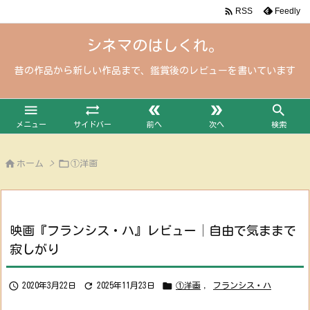

Feedly
RSS
シネマのはしくれ。
昔の作品から新しい作品まで、鑑賞後のレビューを書いています





メニュー
サイドバー
前へ
次へ
検索


ホーム
>
①洋画
映画『フランシス・ハ』レビュー│自由で気ままで
寂しがり



2020年3月22日
2025年11月23日
①洋画
,
フランシス・ハ