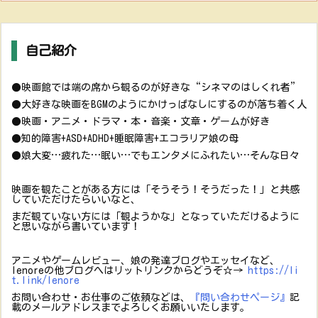
自己紹介
●映画館では端の席から観るのが好きな“シネマのはしくれ者”
●大好きな映画をBGMのようにかけっぱなしにするのが落ち着く人
●映画・アニメ・ドラマ・本・音楽・文章・ゲームが好き
●知的障害+ASD+ADHD+睡眠障害+エコラリア娘の母
●娘大変…疲れた…眠い…でもエンタメにふれたい…そんな日々
映画を観たことがある方には「そうそう！そうだった！」と共感
していただけたらいいなと、
まだ観ていない方には「観ようかな」となっていただけるように
と思いながら書いています！
アニメやゲームレビュー、娘の発達ブログやエッセイなど、
lenoreの他ブログへはリットリンクからどうぞ☆→
https://li
t.link/lenore
お問い合わせ・お仕事のご依頼などは、
『問い合わせページ』
記
載のメールアドレスまでよろしくお願いいたします。