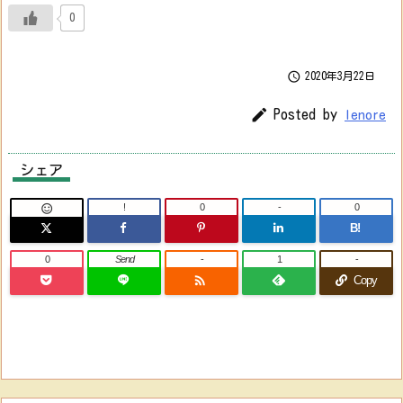
0

2020年3月22日

Posted by
lenore
シェア
!
0
-
0

B!
0
Send
-
1
-

Copy