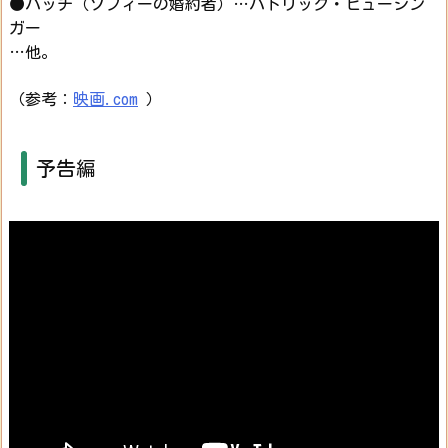
●パッチ（ソフィーの婚約者）…パトリック・ヒューシン
ガー
…他。
（参考：
映画.com
）
予告編