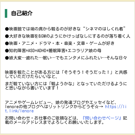
自己紹介
●映画館では端の席から観るのが好きな“シネマのはしくれ者”
●大好きな映画をBGMのようにかけっぱなしにするのが落ち着く人
●映画・アニメ・ドラマ・本・音楽・文章・ゲームが好き
●知的障害+ASD+ADHD+睡眠障害+エコラリア娘の母
●娘大変…疲れた…眠い…でもエンタメにふれたい…そんな日々
映画を観たことがある方には「そうそう！そうだった！」と共感
していただけたらいいなと、
まだ観ていない方には「観ようかな」となっていただけるように
と思いながら書いています！
アニメやゲームレビュー、娘の発達ブログやエッセイなど、
lenoreの他ブログへはリットリンクからどうぞ☆→
https://li
t.link/lenore
お問い合わせ・お仕事のご依頼などは、
『問い合わせページ』
記
載のメールアドレスまでよろしくお願いいたします。