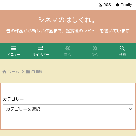

Feedly
RSS
シネマのはしくれ。
昔の作品から新しい作品まで、鑑賞後のレビューを書いています





メニュー
サイドバー
前へ
次へ
検索


ホーム
>
白血病
カテゴリー
カ
テ
ゴ
リ
ー