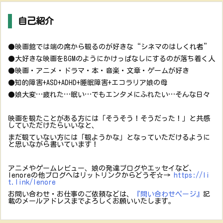
自己紹介
●映画館では端の席から観るのが好きな“シネマのはしくれ者”
●大好きな映画をBGMのようにかけっぱなしにするのが落ち着く人
●映画・アニメ・ドラマ・本・音楽・文章・ゲームが好き
●知的障害+ASD+ADHD+睡眠障害+エコラリア娘の母
●娘大変…疲れた…眠い…でもエンタメにふれたい…そんな日々
映画を観たことがある方には「そうそう！そうだった！」と共感
していただけたらいいなと、
まだ観ていない方には「観ようかな」となっていただけるように
と思いながら書いています！
アニメやゲームレビュー、娘の発達ブログやエッセイなど、
lenoreの他ブログへはリットリンクからどうぞ☆→
https://li
t.link/lenore
お問い合わせ・お仕事のご依頼などは、
『問い合わせページ』
記
載のメールアドレスまでよろしくお願いいたします。