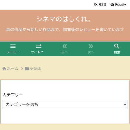

Feedly
RSS
シネマのはしくれ。
昔の作品から新しい作品まで、鑑賞後のレビューを書いています





メニュー
サイドバー
前へ
次へ
検索


ホーム
>
安楽死
カテゴリー
カ
テ
ゴ
リ
ー