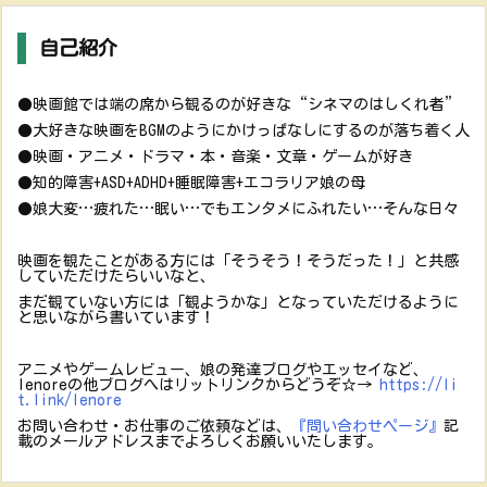
自己紹介
●映画館では端の席から観るのが好きな“シネマのはしくれ者”
●大好きな映画をBGMのようにかけっぱなしにするのが落ち着く人
●映画・アニメ・ドラマ・本・音楽・文章・ゲームが好き
●知的障害+ASD+ADHD+睡眠障害+エコラリア娘の母
●娘大変…疲れた…眠い…でもエンタメにふれたい…そんな日々
映画を観たことがある方には「そうそう！そうだった！」と共感
していただけたらいいなと、
まだ観ていない方には「観ようかな」となっていただけるように
と思いながら書いています！
アニメやゲームレビュー、娘の発達ブログやエッセイなど、
lenoreの他ブログへはリットリンクからどうぞ☆→
https://li
t.link/lenore
お問い合わせ・お仕事のご依頼などは、
『問い合わせページ』
記
載のメールアドレスまでよろしくお願いいたします。