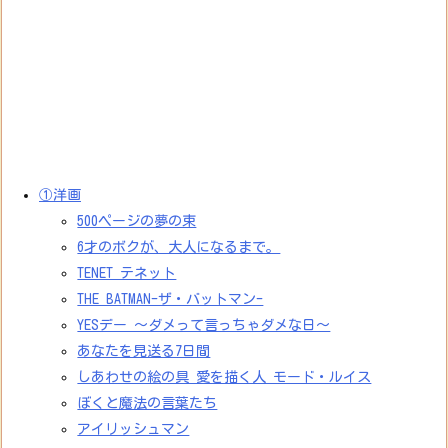
①洋画
500ページの夢の束
6才のボクが、大人になるまで。
TENET テネット
THE BATMAN-ザ・バットマン-
YESデー ～ダメって言っちゃダメな日～
あなたを見送る7日間
しあわせの絵の具 愛を描く人 モード・ルイス
ぼくと魔法の言葉たち
アイリッシュマン