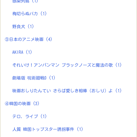
感染列島
(1)
梅切らぬバカ
(1)
野良犬
(1)
③日本のアニメ映画
(4)
AKIRA
(1)
それいけ！アンパンマン ブラックノーズと魔法の歌
(1)
劇場版 呪術廻戦0
(1)
映画おしりたんてい さらば愛しき相棒（おしり）よ
(1)
④韓国の映画
(3)
テロ，ライブ
(1)
人質 韓国トップスター誘拐事件
(1)