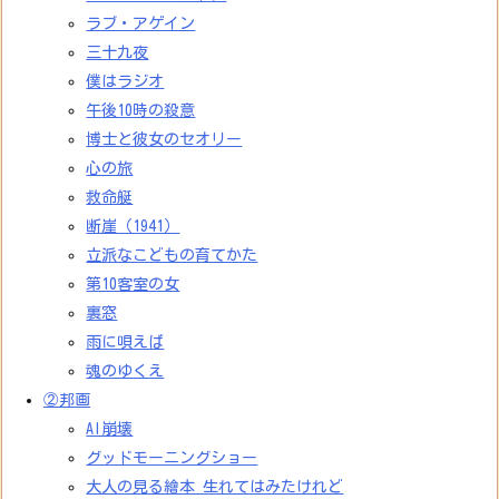
ラブ・アゲイン
三十九夜
僕はラジオ
午後10時の殺意
博士と彼女のセオリー
心の旅
救命艇
断崖（1941）
立派なこどもの育てかた
第10客室の女
裏窓
雨に唄えば
魂のゆくえ
②邦画
AI崩壊
グッドモーニングショー
大人の見る繪本 生れてはみたけれど