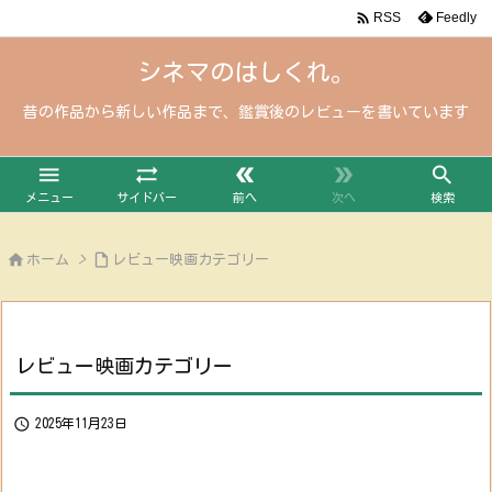

Feedly
RSS
シネマのはしくれ。
昔の作品から新しい作品まで、鑑賞後のレビューを書いています





メニュー
サイドバー
前へ
次へ
検索


ホーム
>
レビュー映画カテゴリー
レビュー映画カテゴリー

2025年11月23日