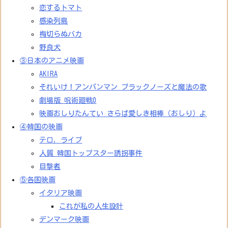
恋するトマト
感染列島
梅切らぬバカ
野良犬
③日本のアニメ映画
AKIRA
それいけ！アンパンマン ブラックノーズと魔法の歌
劇場版 呪術廻戦0
映画おしりたんてい さらば愛しき相棒（おしり）よ
④韓国の映画
テロ，ライブ
人質 韓国トップスター誘拐事件
目撃者
⑤各国映画
イタリア映画
これが私の人生設計
デンマーク映画