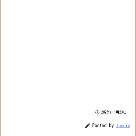

2025年11月23日

Posted by
lenore