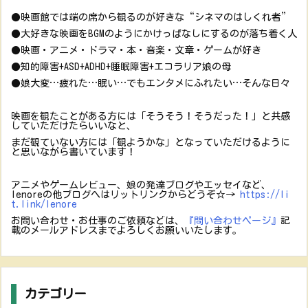
●映画館では端の席から観るのが好きな“シネマのはしくれ者”
●大好きな映画をBGMのようにかけっぱなしにするのが落ち着く人
●映画・アニメ・ドラマ・本・音楽・文章・ゲームが好き
●知的障害+ASD+ADHD+睡眠障害+エコラリア娘の母
●娘大変…疲れた…眠い…でもエンタメにふれたい…そんな日々
映画を観たことがある方には「そうそう！そうだった！」と共感
していただけたらいいなと、
まだ観ていない方には「観ようかな」となっていただけるように
と思いながら書いています！
アニメやゲームレビュー、娘の発達ブログやエッセイなど、
lenoreの他ブログへはリットリンクからどうぞ☆→
https://li
t.link/lenore
お問い合わせ・お仕事のご依頼などは、
『問い合わせページ』
記
載のメールアドレスまでよろしくお願いいたします。
カテゴリー