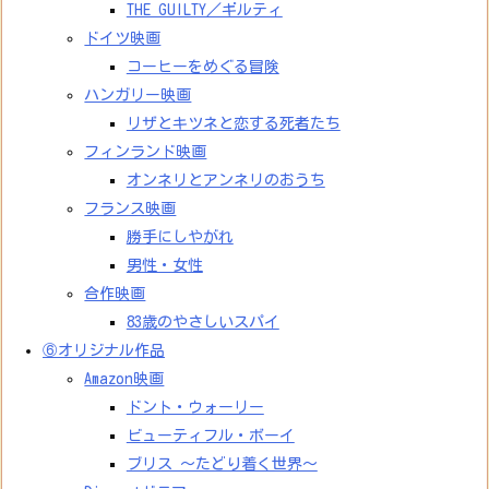
THE GUILTY／ギルティ
ドイツ映画
コーヒーをめぐる冒険
ハンガリー映画
リザとキツネと恋する死者たち
フィンランド映画
オンネリとアンネリのおうち
フランス映画
勝手にしやがれ
男性・女性
合作映画
83歳のやさしいスパイ
⑥オリジナル作品
Amazon映画
ドント・ウォーリー
ビューティフル・ボーイ
ブリス ～たどり着く世界～