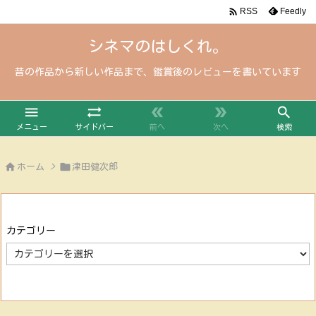

Feedly
RSS
シネマのはしくれ。
昔の作品から新しい作品まで、鑑賞後のレビューを書いています





メニュー
サイドバー
前へ
次へ
検索


ホーム
>
津田健次郎
カテゴリー
カ
テ
ゴ
リ
ー