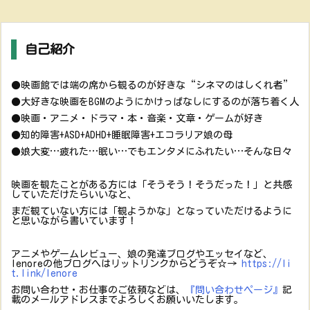
自己紹介
●映画館では端の席から観るのが好きな“シネマのはしくれ者”
●大好きな映画をBGMのようにかけっぱなしにするのが落ち着く人
●映画・アニメ・ドラマ・本・音楽・文章・ゲームが好き
●知的障害+ASD+ADHD+睡眠障害+エコラリア娘の母
●娘大変…疲れた…眠い…でもエンタメにふれたい…そんな日々
映画を観たことがある方には「そうそう！そうだった！」と共感
していただけたらいいなと、
まだ観ていない方には「観ようかな」となっていただけるように
と思いながら書いています！
アニメやゲームレビュー、娘の発達ブログやエッセイなど、
lenoreの他ブログへはリットリンクからどうぞ☆→
https://li
t.link/lenore
お問い合わせ・お仕事のご依頼などは、
『問い合わせページ』
記
載のメールアドレスまでよろしくお願いいたします。