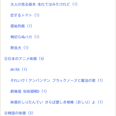
大人の見る繪本 生れてはみたけれど
(1)
恋するトマト
(1)
感染列島
(1)
梅切らぬバカ
(1)
野良犬
(1)
③日本のアニメ映画
(4)
AKIRA
(1)
それいけ！アンパンマン ブラックノーズと魔法の歌
(1)
劇場版 呪術廻戦0
(1)
映画おしりたんてい さらば愛しき相棒（おしり）よ
(1)
④韓国の映画
(3)