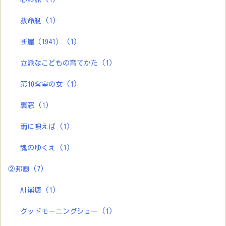
救命艇
(1)
断崖（1941）
(1)
立派なこどもの育てかた
(1)
第10客室の女
(1)
裏窓
(1)
雨に唄えば
(1)
魂のゆくえ
(1)
②邦画
(7)
AI崩壊
(1)
グッドモーニングショー
(1)