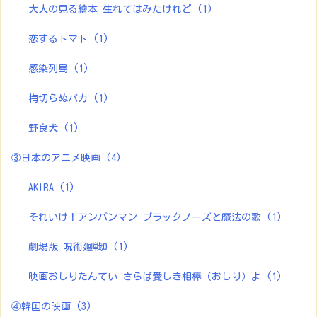
大人の見る繪本 生れてはみたけれど
(1)
恋するトマト
(1)
感染列島
(1)
梅切らぬバカ
(1)
野良犬
(1)
③日本のアニメ映画
(4)
AKIRA
(1)
それいけ！アンパンマン ブラックノーズと魔法の歌
(1)
劇場版 呪術廻戦0
(1)
映画おしりたんてい さらば愛しき相棒（おしり）よ
(1)
④韓国の映画
(3)