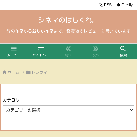

Feedly
RSS
シネマのはしくれ。
昔の作品から新しい作品まで、鑑賞後のレビューを書いています





メニュー
サイドバー
前へ
次へ
検索


ホーム
>
トラウマ
カテゴリー
カ
テ
ゴ
リ
ー