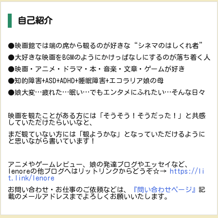
自己紹介
●映画館では端の席から観るのが好きな“シネマのはしくれ者”
●大好きな映画をBGMのようにかけっぱなしにするのが落ち着く人
●映画・アニメ・ドラマ・本・音楽・文章・ゲームが好き
●知的障害+ASD+ADHD+睡眠障害+エコラリア娘の母
●娘大変…疲れた…眠い…でもエンタメにふれたい…そんな日々
映画を観たことがある方には「そうそう！そうだった！」と共感
していただけたらいいなと、
まだ観ていない方には「観ようかな」となっていただけるように
と思いながら書いています！
アニメやゲームレビュー、娘の発達ブログやエッセイなど、
lenoreの他ブログへはリットリンクからどうぞ☆→
https://li
t.link/lenore
お問い合わせ・お仕事のご依頼などは、
『問い合わせページ』
記
載のメールアドレスまでよろしくお願いいたします。