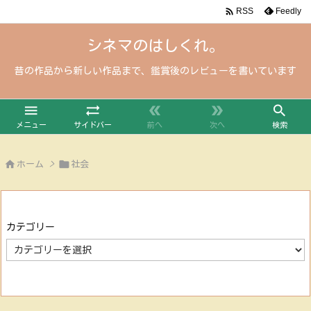

Feedly
RSS
シネマのはしくれ。
昔の作品から新しい作品まで、鑑賞後のレビューを書いています





メニュー
サイドバー
前へ
次へ
検索


ホーム
>
社会
カテゴリー
カ
テ
ゴ
リ
ー