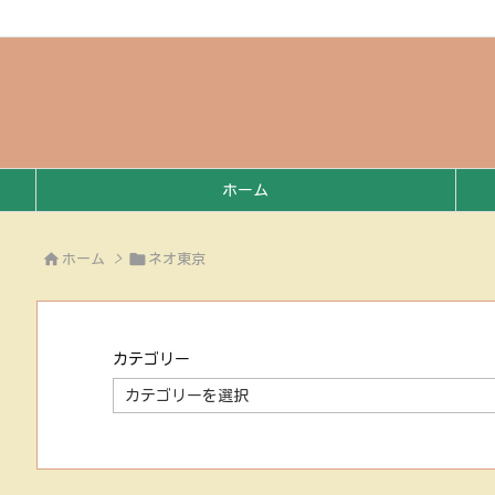
ホーム


ホーム
>
ネオ東京
カテゴリー
カ
テ
ゴ
リ
ー