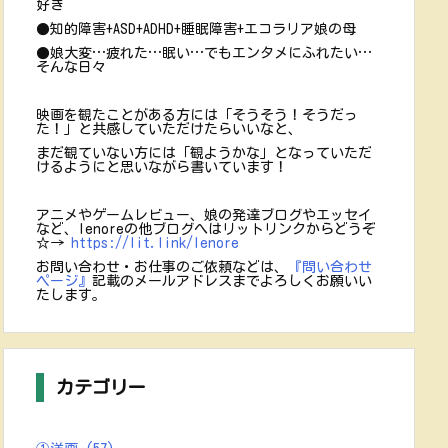
好き
●知的障害+ASD+ADHD+睡眠障害+エコラリア娘の母
●娘大変…疲れた…眠い…でもエンタメにふれたい…
そんな日々
映画を観たことがある方には「そうそう！そうだっ
た！」と共感していただけたらいいなと、
まだ観ていない方には「観ようかな」となっていただ
けるようにと思いながら書いています！
アニメやゲームレビュー、娘の発達ブログやエッセイ
など、lenoreの他ブログへはリットリンクからどうぞ
☆→
https://lit.link/lenore
お問い合わせ・お仕事のご依頼などは、
『問い合わせ
ページ』
記載のメールアドレスまでよろしくお願いい
たします。
カテゴリー