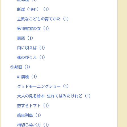
断崖（1941）
(1)
立派なこどもの育てかた
(1)
第10客室の女
(1)
裏窓
(1)
雨に唄えば
(1)
魂のゆくえ
(1)
②邦画
(7)
AI崩壊
(1)
グッドモーニングショー
(1)
大人の見る繪本 生れてはみたけれど
(1)
恋するトマト
(1)
感染列島
(1)
梅切らぬバカ
(1)