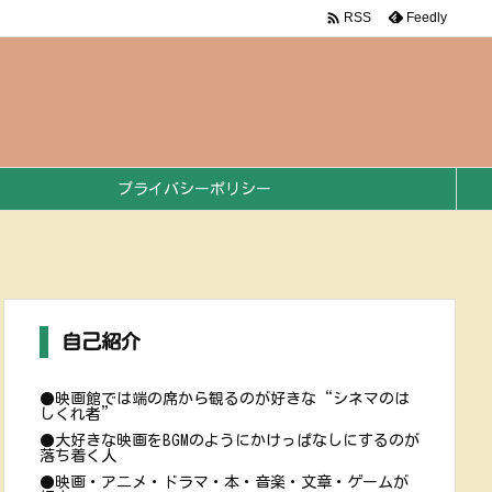

Feedly
RSS
プライバシーポリシー
自己紹介
●映画館では端の席から観るのが好きな“シネマのは
しくれ者”
●大好きな映画をBGMのようにかけっぱなしにするのが
落ち着く人
●映画・アニメ・ドラマ・本・音楽・文章・ゲームが