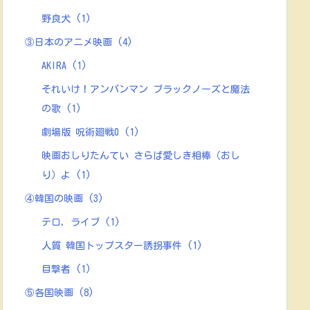
野良犬
(1)
③日本のアニメ映画
(4)
AKIRA
(1)
それいけ！アンパンマン ブラックノーズと魔法
の歌
(1)
劇場版 呪術廻戦0
(1)
映画おしりたんてい さらば愛しき相棒（おし
り）よ
(1)
④韓国の映画
(3)
テロ，ライブ
(1)
人質 韓国トップスター誘拐事件
(1)
目撃者
(1)
⑤各国映画
(8)