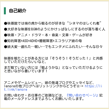
自己紹介
●映画館では端の席から観るのが好きな“シネマのはしくれ者”
●大好きな映画をBGMのようにかけっぱなしにするのが落ち着く人
●映画・アニメ・ドラマ・本・音楽・文章・ゲームが好き
●知的障害+ASD+ADHD+睡眠障害+エコラリア娘の母
●娘大変…疲れた…眠い…でもエンタメにふれたい…そんな日々
映画を観たことがある方には「そうそう！そうだった！」と共感
していただけたらいいなと、
まだ観ていない方には「観ようかな」となっていただけるように
と思いながら書いています！
アニメやゲームレビュー、娘の発達ブログやエッセイなど、
lenoreの他ブログへはリットリンクからどうぞ☆→
https://li
t.link/lenore
お問い合わせ・お仕事のご依頼などは、
『問い合わせページ』
記
載のメールアドレスまでよろしくお願いいたします。