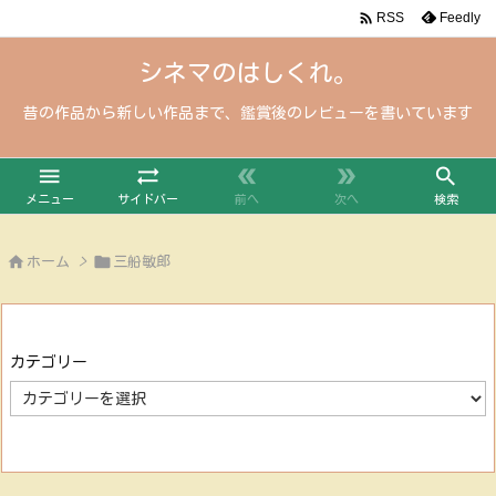

Feedly
RSS
シネマのはしくれ。
昔の作品から新しい作品まで、鑑賞後のレビューを書いています





メニュー
サイドバー
前へ
次へ
検索


ホーム
>
三船敏郎
カテゴリー
カ
テ
ゴ
リ
ー