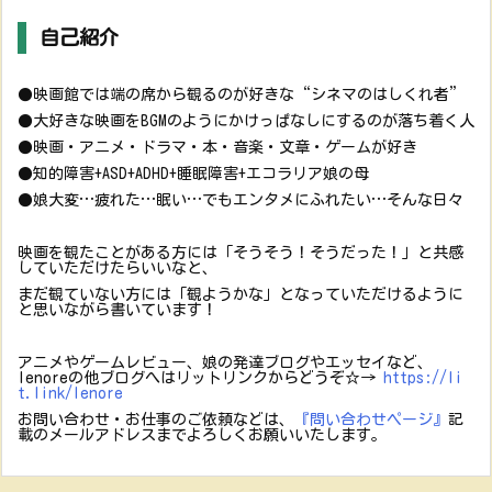
自己紹介
●映画館では端の席から観るのが好きな“シネマのはしくれ者”
●大好きな映画をBGMのようにかけっぱなしにするのが落ち着く人
●映画・アニメ・ドラマ・本・音楽・文章・ゲームが好き
●知的障害+ASD+ADHD+睡眠障害+エコラリア娘の母
●娘大変…疲れた…眠い…でもエンタメにふれたい…そんな日々
映画を観たことがある方には「そうそう！そうだった！」と共感
していただけたらいいなと、
まだ観ていない方には「観ようかな」となっていただけるように
と思いながら書いています！
アニメやゲームレビュー、娘の発達ブログやエッセイなど、
lenoreの他ブログへはリットリンクからどうぞ☆→
https://li
t.link/lenore
お問い合わせ・お仕事のご依頼などは、
『問い合わせページ』
記
載のメールアドレスまでよろしくお願いいたします。