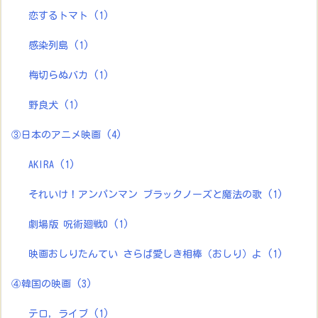
恋するトマト
(1)
感染列島
(1)
梅切らぬバカ
(1)
野良犬
(1)
③日本のアニメ映画
(4)
AKIRA
(1)
それいけ！アンパンマン ブラックノーズと魔法の歌
(1)
劇場版 呪術廻戦0
(1)
映画おしりたんてい さらば愛しき相棒（おしり）よ
(1)
④韓国の映画
(3)
テロ，ライブ
(1)