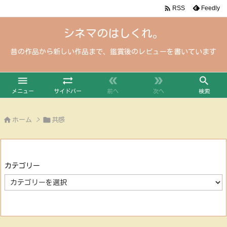

Feedly
RSS
シネマのはしくれ。
昔の作品から新しい作品まで、鑑賞後のレビューを書いています





メニュー
サイドバー
前へ
次へ
検索


ホーム
>
共感
カテゴリー
カ
テ
ゴ
リ
ー