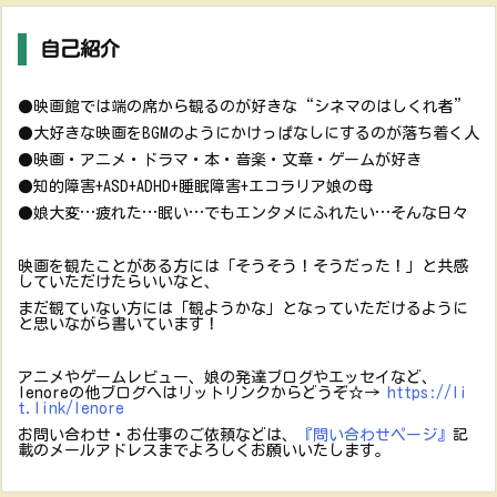
自己紹介
●映画館では端の席から観るのが好きな“シネマのはしくれ者”
●大好きな映画をBGMのようにかけっぱなしにするのが落ち着く人
●映画・アニメ・ドラマ・本・音楽・文章・ゲームが好き
●知的障害+ASD+ADHD+睡眠障害+エコラリア娘の母
●娘大変…疲れた…眠い…でもエンタメにふれたい…そんな日々
映画を観たことがある方には「そうそう！そうだった！」と共感
していただけたらいいなと、
まだ観ていない方には「観ようかな」となっていただけるように
と思いながら書いています！
アニメやゲームレビュー、娘の発達ブログやエッセイなど、
lenoreの他ブログへはリットリンクからどうぞ☆→
https://li
t.link/lenore
お問い合わせ・お仕事のご依頼などは、
『問い合わせページ』
記
載のメールアドレスまでよろしくお願いいたします。