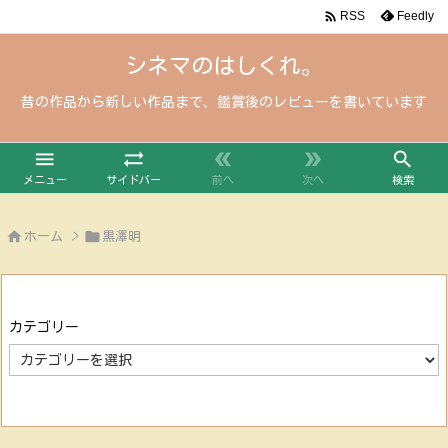

Feedly
RSS
シネマのはしくれ。
昔の作品から新しい作品まで、鑑賞後のレビューを書いています





メニュー
サイドバー
前へ
次へ
検索


ホーム
>
黒澤明
カテゴリー
カ
テ
ゴ
リ
ー