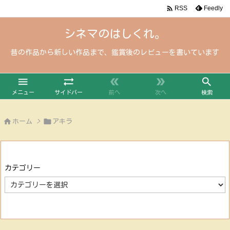

Feedly
RSS
シネマのはしくれ。
昔の作品から新しい作品まで、鑑賞後のレビューを書いています





メニュー
サイドバー
前へ
次へ
検索


ホーム
>
アキラ
カテゴリー
カ
テ
ゴ
リ
ー