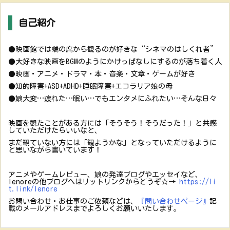
自己紹介
●映画館では端の席から観るのが好きな“シネマのはしくれ者”
●大好きな映画をBGMのようにかけっぱなしにするのが落ち着く人
●映画・アニメ・ドラマ・本・音楽・文章・ゲームが好き
●知的障害+ASD+ADHD+睡眠障害+エコラリア娘の母
●娘大変…疲れた…眠い…でもエンタメにふれたい…そんな日々
映画を観たことがある方には「そうそう！そうだった！」と共感
していただけたらいいなと、
まだ観ていない方には「観ようかな」となっていただけるように
と思いながら書いています！
アニメやゲームレビュー、娘の発達ブログやエッセイなど、
lenoreの他ブログへはリットリンクからどうぞ☆→
https://li
t.link/lenore
お問い合わせ・お仕事のご依頼などは、
『問い合わせページ』
記
載のメールアドレスまでよろしくお願いいたします。